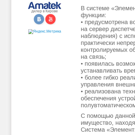
В системе «Элеме
дилер в Кирове
функции:
• предусмотрена в
на сервер диспетч
наблюдения) с исп
практически непре
контролируемых о
на связь;
• появилась возмо
устанавливать вре
• более гибко реа
управления внешн
• реализована тех
обеспечения устр
полувтоматическом
С помощью данной
имущество, находя
Система «Элемент»