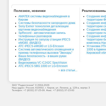
Полезное, новинки
Реализованны
АМАТЕК системы видеонаблюдения в
Создание инф
Кирове
территории Ф
Системы безопасности загородного дома
Создание инф
Sony Exmor технология детализации
территории с
картинки видеонаблюдения
Создание инф
SpRecord - автоматическая запись
территории п
телефонных разговоров
Создание инф
Инструкция по запуску станции iPECS
территории б
eMG80. (ВИДЕО)
комплекса На
АТС iPECS-eMG80 от LG-Ericsson
Установка УП
Система автоматического оповещения и
1000 в Админ
приема телефонных вызовов "Звонарь"
Кировской об
Ваша безопасность - в ваших руках
(ВИДЕО)
Видеокамера VC-C242C SpezVision
АТС iPECS-SBG 1000 от LG-Ericsson
все статьи...
ЗАО "Радиотехник" © 2004-2026
Наш адрес: Россия, 610002, г. Киров, ул. Ленина, д. 129-а, корпус 3
Телефон: +7 (8332) 37-25-09, Факс: +7 (8332) 37-23-93